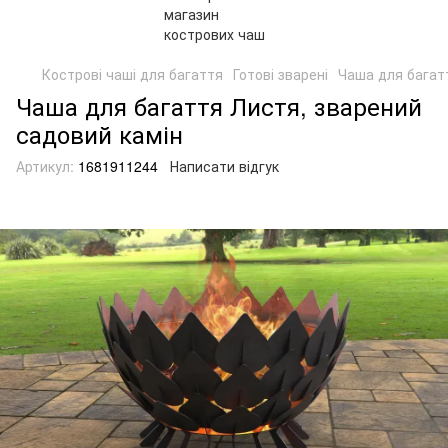
Кострові чаші для багаття
Готові зварені
Чаша для багат
Чаша для багаття Листя, зварений
садовий камін
Артикул:
1681911244
Написати відгук