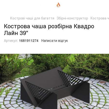
Кострові чаші для багаття
Збірні-конструктор
Кострова ч
Кострова чаша розбірна Квадро
Лайн 39"
Артикул:
1681911274
Написати відгук