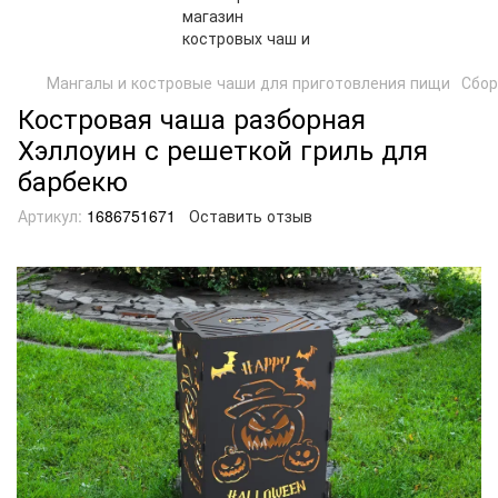
Мангалы и костровые чаши для приготовления пищи
Сбор
Костровая чаша разборная
Хэллоуин с решеткой гриль для
барбекю
Артикул:
1686751671
Оставить отзыв