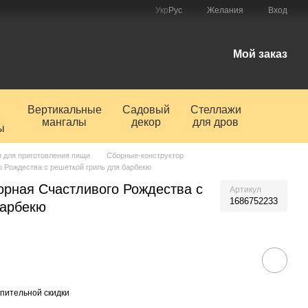
Укр
Рус
Желания
Вход
Мой заказ
и
Вертикальные
Садовый
Стеллажи
мангалы
декор
для дров
ы
 для приготовления пищи
Сборные-конструктор
 Рождества с решеткой гриль для барбекю
орная Счастливого Рождества с
Артикул
1686752233
барбекю
пительной скидки