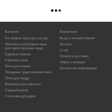
Каталог
Клиентам
Костровые чаши для костра
Вход в личный кабинет
Мангалы и костровые чаши
Каталог
для приготовления пищи
О нас
Садовые камины
Оплата и доставка
Ракетные печи
Обмен и возврат
Печи для казана
Контактная информация
Походные туристические печи
Печи для пиццы
Вертикальные мангалы
Садовый декор
Стеллажи для дров