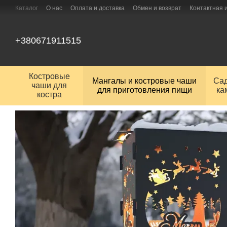
Перейти к основному контенту
Каталог
О нас
Оплата и доставка
Обмен и возврат
Контактная
+380671911515
Костровые
Мангалы и костровые чаши
Са
чаши для
для приготовления пищи
ка
костра