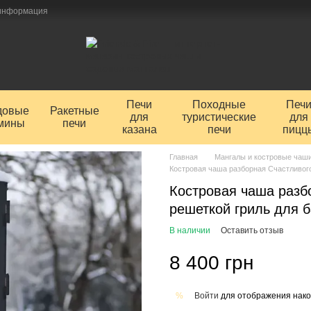
 информация
Печи
Походные
Печ
довые
Ракетные
для
туристические
для
мины
печи
казана
печи
пицц
Главная
Мангалы и костровые чаши
Костровая чаша разборная Счастливого
Костровая чаша разб
решеткой гриль для 
В наличии
Оставить отзыв
8 400 грн
Войти
для отображения нако
%