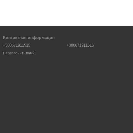
Контактная информация
+380671911515
+380671911515
Перезвонить вам?