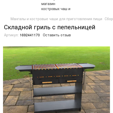
Мангалы и костровые чаши для приготовления пищи
Сбор
Складной гриль с пепельницей
Артикул:
1692441170
Оставить отзыв